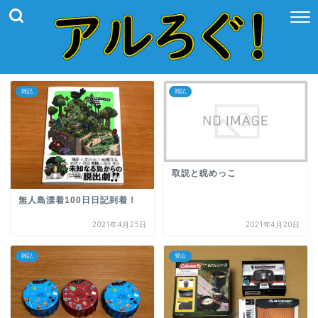
雑記
雑記
取説と睨めっこ
無人島漂着100日日記到着！
2021年4月25日
2021年4月20日
雑記
登山