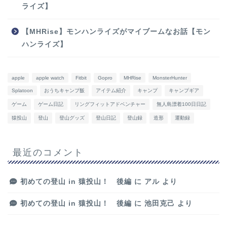
ライズ】
【MHRise】モンハンライズがマイブームなお話【モン
ハンライズ】
apple
apple watch
Fitbit
Gopro
MHRise
MonsterHunter
Splatoon
おうちキャンプ飯
アイテム紹介
キャンプ
キャンプギア
ゲーム
ゲーム日記
リングフィットアドベンチャー
無人島漂着100日日記
猿投山
登山
登山グッズ
登山日記
登山録
造形
運動録
最近のコメント
初めての登山 in 猿投山！ 後編
に
アル
より
初めての登山 in 猿投山！ 後編
に
池田克己
より