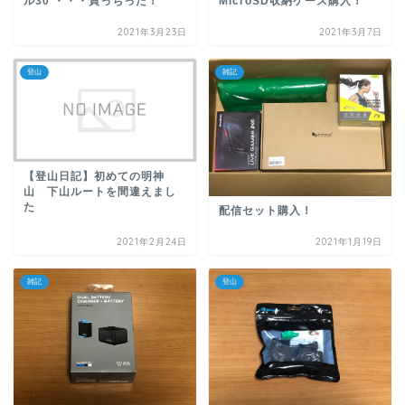
ル30 ・・・買っちった！
MicroSD収納ケース購入！
2021年3月23日
2021年3月7日
登山
雑記
【登山日記】初めての明神
山 下山ルートを間違えまし
た
配信セット購入！
2021年2月24日
2021年1月19日
雑記
登山