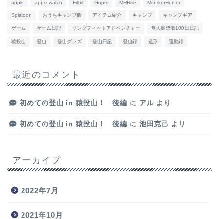
apple
apple watch
Fitbit
Gopro
MHRise
MonsterHunter
Splatoon
おうちキャンプ飯
アイテム紹介
キャンプ
キャンプギア
ゲーム
ゲーム日記
リングフィットアドベンチャー
無人島漂着100日日記
猿投山
登山
登山グッズ
登山日記
登山録
造形
運動録
最近のコメント
初めての登山 in 猿投山！ 後編
に
アル
より
初めての登山 in 猿投山！ 後編
に
池田克己
より
アーカイブ
2022年7月
2021年10月