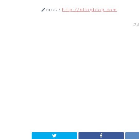
http://allogblog.com
BLOG：
ス