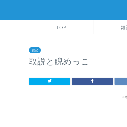
TOP
雑
雑記
取説と睨めっこ
ス