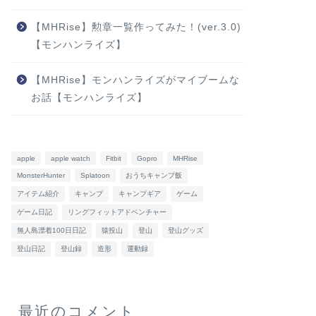
【MHRise】勲章一覧作ってみた！(ver.3.0)
【モンハンライズ】
【MHRise】モンハンライズがマイブームな
お話【モンハンライズ】
apple
apple watch
Fitbit
Gopro
MHRise
MonsterHunter
Splatoon
おうちキャンプ飯
アイテム紹介
キャンプ
キャンプギア
ゲーム
ゲーム日記
リングフィットアドベンチャー
無人島漂着100日日記
猿投山
登山
登山グッズ
登山日記
登山録
造形
運動録
最近のコメント