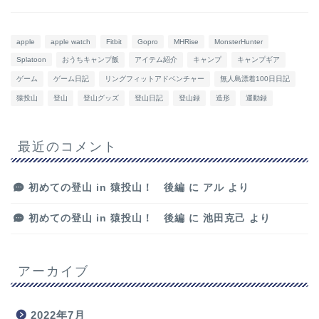
apple
apple watch
Fitbit
Gopro
MHRise
MonsterHunter
Splatoon
おうちキャンプ飯
アイテム紹介
キャンプ
キャンプギア
ゲーム
ゲーム日記
リングフィットアドベンチャー
無人島漂着100日日記
猿投山
登山
登山グッズ
登山日記
登山録
造形
運動録
最近のコメント
初めての登山 in 猿投山！ 後編
に
アル
より
初めての登山 in 猿投山！ 後編
に
池田克己
より
アーカイブ
2022年7月