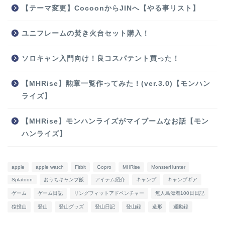
【テーマ変更】CocoonからJINへ【やる事リスト】
ユニフレームの焚き火台セット購入！
ソロキャン入門向け！良コスパテント買った！
【MHRise】勲章一覧作ってみた！(ver.3.0)【モンハン
ライズ】
【MHRise】モンハンライズがマイブームなお話【モン
ハンライズ】
apple
apple watch
Fitbit
Gopro
MHRise
MonsterHunter
Splatoon
おうちキャンプ飯
アイテム紹介
キャンプ
キャンプギア
ゲーム
ゲーム日記
リングフィットアドベンチャー
無人島漂着100日日記
猿投山
登山
登山グッズ
登山日記
登山録
造形
運動録