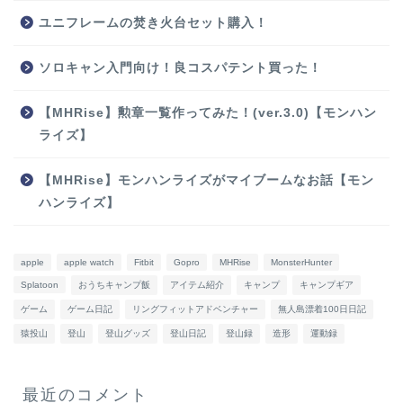
ユニフレームの焚き火台セット購入！
ソロキャン入門向け！良コスパテント買った！
【MHRise】勲章一覧作ってみた！(ver.3.0)【モンハン
ライズ】
【MHRise】モンハンライズがマイブームなお話【モン
ハンライズ】
apple
apple watch
Fitbit
Gopro
MHRise
MonsterHunter
Splatoon
おうちキャンプ飯
アイテム紹介
キャンプ
キャンプギア
ゲーム
ゲーム日記
リングフィットアドベンチャー
無人島漂着100日日記
猿投山
登山
登山グッズ
登山日記
登山録
造形
運動録
最近のコメント