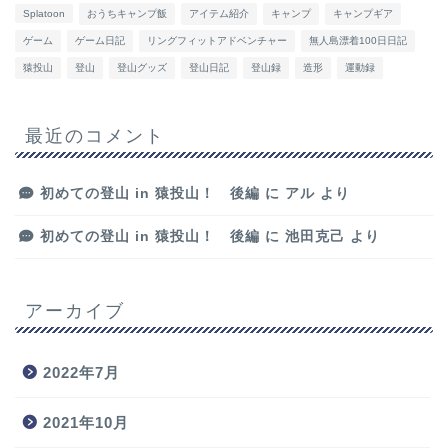
Splatoon
おうちキャンプ飯
アイテム紹介
キャンプ
キャンプギア
ゲーム
ゲーム日記
リングフィットアドベンチャー
無人島漂着100日日記
猿投山
登山
登山グッズ
登山日記
登山録
造形
運動録
最近のコメント
初めての登山 in 猿投山！ 後編
に
アル
より
初めての登山 in 猿投山！ 後編
に
池田克己
より
アーカイブ
2022年7月
2021年10月