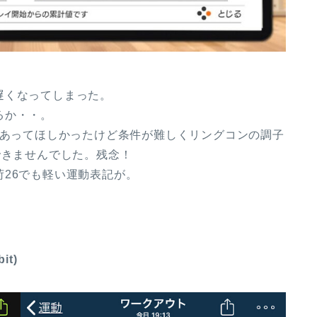
遅くなってしまった。
るか・・。
があってほしかったけど条件が難しくリングコンの調子
できませんでした。残念！
26でも軽い運動表記が。
it)