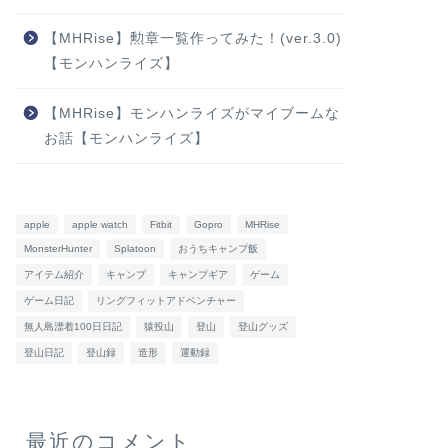
【MHRise】勲章一覧作ってみた！(ver.3.0)
【モンハンライズ】
【MHRise】モンハンライズがマイブームな
お話【モンハンライズ】
apple
apple watch
Fitbit
Gopro
MHRise
MonsterHunter
Splatoon
おうちキャンプ飯
アイテム紹介
キャンプ
キャンプギア
ゲーム
ゲーム日記
リングフィットアドベンチャー
無人島漂着100日日記
猿投山
登山
登山グッズ
登山日記
登山録
造形
運動録
最近のコメント