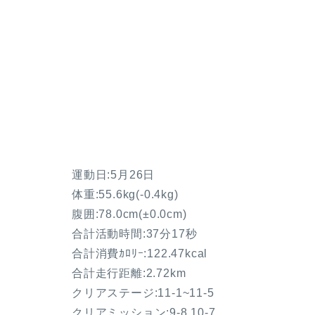
運動日:5月26日
体重:55.6kg(
-0.4kg
)
腹囲:78.0cm(±0.0cm)
合計活動時間:37分17秒
合計消費ｶﾛﾘｰ:122.47kcal
合計走行距離:2.72km
クリアステージ:11-1~11-5
クリアミッション:9-8,10-7