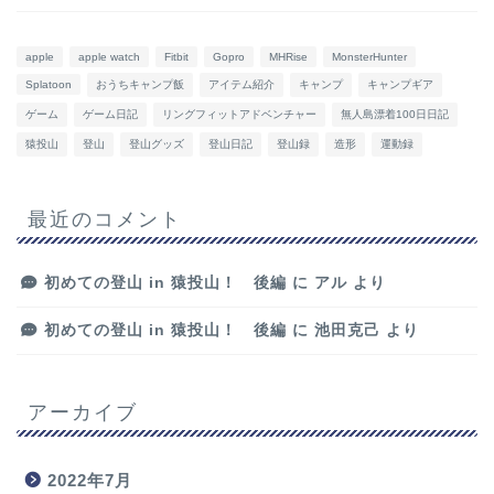
apple
apple watch
Fitbit
Gopro
MHRise
MonsterHunter
Splatoon
おうちキャンプ飯
アイテム紹介
キャンプ
キャンプギア
ゲーム
ゲーム日記
リングフィットアドベンチャー
無人島漂着100日日記
猿投山
登山
登山グッズ
登山日記
登山録
造形
運動録
最近のコメント
初めての登山 in 猿投山！ 後編
に
アル
より
初めての登山 in 猿投山！ 後編
に
池田克己
より
アーカイブ
2022年7月