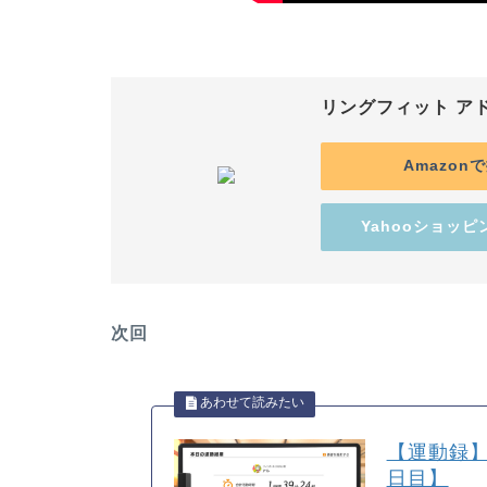
リングフィット ア
Amazon
Yahooショッ
次回
【運動録】
日目】