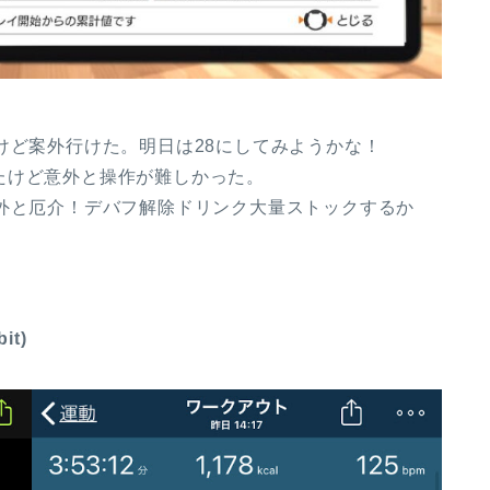
けど案外行けた。明日は28にしてみようかな！
たけど意外と操作が難しかった。
意外と厄介！デバフ解除ドリンク大量ストックするか
it)