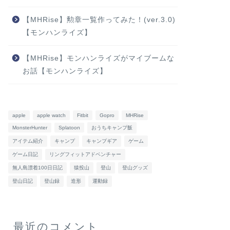
【MHRise】勲章一覧作ってみた！(ver.3.0)
【モンハンライズ】
【MHRise】モンハンライズがマイブームな
お話【モンハンライズ】
apple
apple watch
Fitbit
Gopro
MHRise
MonsterHunter
Splatoon
おうちキャンプ飯
アイテム紹介
キャンプ
キャンプギア
ゲーム
ゲーム日記
リングフィットアドベンチャー
無人島漂着100日日記
猿投山
登山
登山グッズ
登山日記
登山録
造形
運動録
最近のコメント