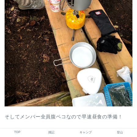
そしてメンバー全員腹ペコなので早速昼食の準備！
TOP
雑記
キャンプ
登山