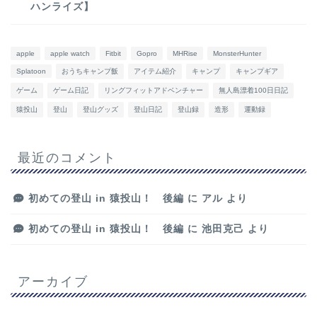
ハンライズ】
apple
apple watch
Fitbit
Gopro
MHRise
MonsterHunter
Splatoon
おうちキャンプ飯
アイテム紹介
キャンプ
キャンプギア
ゲーム
ゲーム日記
リングフィットアドベンチャー
無人島漂着100日日記
猿投山
登山
登山グッズ
登山日記
登山録
造形
運動録
最近のコメント
初めての登山 in 猿投山！ 後編
に
アル
より
初めての登山 in 猿投山！ 後編
に
池田克己
より
アーカイブ