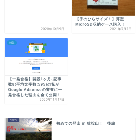
【手のひらサイズ！】薄型
MicroSD収納ケース購入！
2020年10月9日
2021年3月7日
雑記
【一発合格】開設1ヶ月､記事
数8(平均文字数:595)の私が
Google Adsenseの審査に一
発合格した理由を全て公開！
2020年11月17日
初めての登山 in 猿投山！ 後編