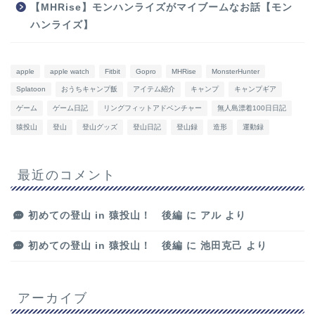
【MHRise】モンハンライズがマイブームなお話【モン
ハンライズ】
apple
apple watch
Fitbit
Gopro
MHRise
MonsterHunter
Splatoon
おうちキャンプ飯
アイテム紹介
キャンプ
キャンプギア
ゲーム
ゲーム日記
リングフィットアドベンチャー
無人島漂着100日日記
猿投山
登山
登山グッズ
登山日記
登山録
造形
運動録
最近のコメント
初めての登山 in 猿投山！ 後編
に
アル
より
初めての登山 in 猿投山！ 後編
に
池田克己
より
アーカイブ