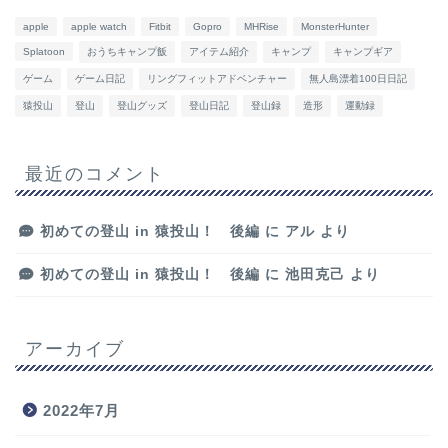
apple
apple watch
Fitbit
Gopro
MHRise
MonsterHunter
Splatoon
おうちキャンプ飯
アイテム紹介
キャンプ
キャンプギア
ゲーム
ゲーム日記
リングフィットアドベンチャー
無人島漂着100日日記
猿投山
登山
登山グッズ
登山日記
登山録
造形
運動録
最近のコメント
初めての登山 in 猿投山！ 後編
に
アル
より
初めての登山 in 猿投山！ 後編
に
池田克己
より
アーカイブ
2022年7月